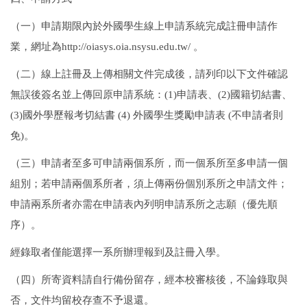
（一）申請期限內於外國學生線上申請系統完成註冊申請作
業，網址為
http://oiasys.oia.nsysu.edu.tw/
。
（二）線上註冊及上傳相關文件完成後，請列印以下文件確認
無誤後簽名並上傳回原申請系統：
(1)
申請表、
(2)
國籍切結書、
(3)
國外學歷報考切結書
(4)
外國學生獎勵申請表
(
不申請者則
免
)
。
（三）申請者至多可申請兩個系所，而一個系所至多申請一個
組別；若申請兩個系所者，須上傳兩份個別系所之申請文件；
申請兩系所者亦需在申請表內列明申請系所之志願（優先順
序）。
經錄取者僅能選擇一系所辦理報到及註冊入學。
（四）所寄資料請自行備份留存，經本校審核後，不論錄取與
否，文件均留校存查不予退還。