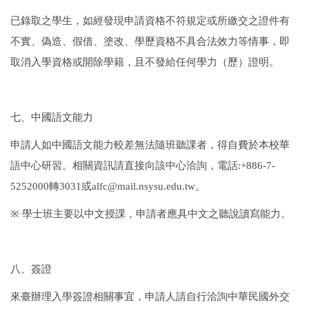
已錄取之學生，如經發現申請資格不符規定或所繳交之證件有
不實、偽造、假借、塗改、學歷資格不具合法效力等情事，即
取消入學資格或開除學籍，且不發給任何學力（歷）證明。
七、中國語文能力
申請人如中國語文能力較差無法隨班聽課者，得自費於本校華
語中心研習。相關資訊請直接向該中心洽詢，電話
:+886-7-
5252000
轉
3031
或
alfc@mail.nsysu.edu.tw
。
※
學士班主要以中文授課，申請者應具中文之聽說讀寫能力。
八、簽證
來臺辦理入學簽證相關事宜，申請人請自行洽詢中華民國外交