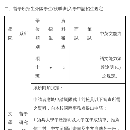
二、哲學所招生外國學生
(
秋季班
)
入學申請招生規定
學
資
學
位
招
料
面
筆
系所
中英文能力
院
類
生
審
試
試
別
查
碩
語文能力須
士
●
ü
達說明
(C)
班
之規定。
系所附加規定：
申請者應於申請期限截止前檢具以下審查所需
之資料，向本校國際事務處提出申請：
文
哲學
1.
須具大學學歷證明及大學在學成績單、推薦
學
研究
信二封、中文留學計畫書及中文自傳各一份，