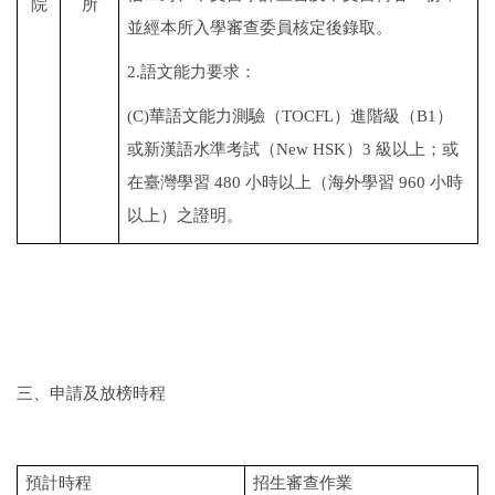
院
所
並經本
所入學審查委員核定後錄取。
2.
語文能力要求：
(C)
華語文能力測驗（
TOCFL
）進階級（
B1
）
或新漢語水準考試（
New HSK
）
3
級以上；或
在臺灣
學習
480
小時以上（海外學習
960
小時
以上）之證明。
三、申請及放榜時程
預計時程
招生審查作業