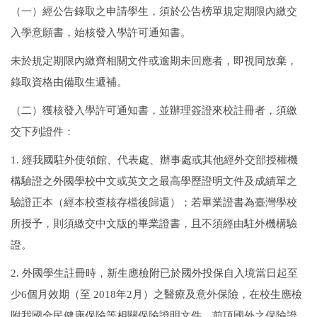
（一）經公告錄取之申請學生，須於公告榜單規定期限內繳交
入學意願書，始核發入學許可通知書。
未於規定期限內繳齊相關文件或逾期未回應者，即視同放棄，
錄取資格由備取生遞補。
（二）獲核發入學許可通知書，並辦理簽證來校註冊者，須繳
交下列證件：
1.
經我國駐外使領館、代表處、辦事處或其他經外交部授權機
構驗證之外國學校中文或英文之最高學歷證明文件及成績單之
驗證正本（經本校查核存檔後歸還）；若畢業證書為臺灣學校
所授予，則須繳交中文版的畢業證書，且不須經由駐外機構驗
證。
2.
外國學生註冊時，新生應檢附已於國外投保自入境當日起至
少
6
個月效期（至
2018
年
2
月）之醫療及意外保險，在校生應檢
附我國全民健康保險等相關保險證明文件。前項國外之保險證