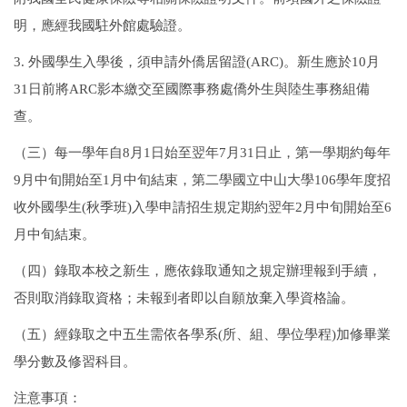
明，應經我國駐外館處驗證。
3.
外國學生入學後，須申請外僑居留證
(ARC)
。新生應於
10
月
31
日前將
ARC
影本繳交至國際事務處僑外生與陸生事務組備
查。
（三）每一學年自
8
月
1
日始至翌年
7
月
31
日止，第一學期約每年
9
月中旬開始至
1
月中旬結束，第二學國立中山大學
106
學年度招
收外國學生
(
秋季班
)
入學申請招生規定期約翌年
2
月中旬開始至
6
月中旬結束。
（四）錄取本校之新生，應依錄取通知之規定辦理報到手續，
否則取消錄取資格；未報到者即以自願放棄入學資格論。
（五）經錄取之中五生需依各學系
(
所、組、學位學程
)
加修畢業
學分數及修習科目。
注意事項：