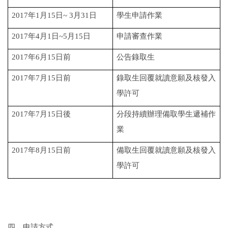
2017
年
1
月
15
日
~ 3
月
31
日
學生申請作業
2017
年
4
月
1
日
~5
月
15
日
申請審查作業
2017
年
6
月
15
日前
公告錄取生
2017
年
7
月
15
日前
錄取生回覆就讀意願及核發入
學許可
2017
年
7
月
15
日後
分段持續辦理備取學生遞補作
業
2017
年
8
月
15
日前
備取生回覆就讀意願及核發入
學許可
四、申請方式