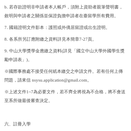
b.
若存款證明非申請者本人帳戶，須附上資助者親筆聲明書，
敘明與申請者之關係並保證負擔申請者在臺留學所有費用。
7.
國籍證明文件影本：護照或外僑居留證或出生證明。
8.
各系所另訂應附繳之資料詳見本簡章
7-27
頁。
9.
中山大學獎學金應繳之資料
(
詳見「國立中山大學外國學生獎
勵申請表」
)
。
※
國際事務處不接受任何紙本繳交之申請文件。若有任何上傳
問題，請來信
nsysu.application@gmail.com
。
※
上述文件
1~7
為必要文件，若不齊全將視為不合格，將不會送
至系所做最後審查決定。
六、註冊入學