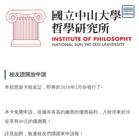
跳
到
主
要
內
容
區
校友證開放申請
本校悠遊卡校友証，即將於2018年2月份發行了~
本卡免費申請，並擁有各簽約廠商的優惠福利，入校停車於河
堤享有40元的優惠喔！
詳見如附，敬邀校友們踴躍來申請喔！