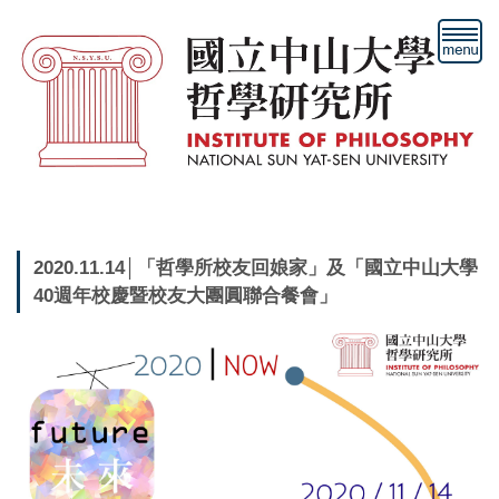
跳
到
主
要
內
容
區
2020.11.14│「哲學所校友回娘家」及「國立中山大學
40週年校慶暨校友大團圓聯合餐會」