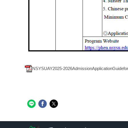
NSYSUAY2025-2026AdmissionApplicationGuideforIn